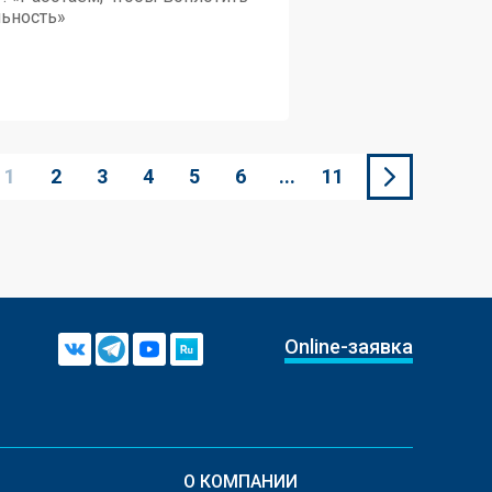
льность»
1
2
3
4
5
6
...
11
Online-заявка
О КОМПАНИИ