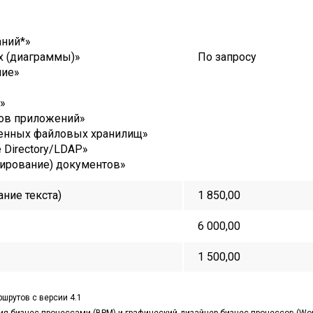
аний
*»
х (диаграммы)
»
По запросу
ние
»
»
ров приложений
»
енных файловых хранилищ
»
 Directory/LDAP
»
ирование) документов
»
ние текста)
1 850,00
6 000,00
1 500,00
ршрутов
с версии 4.1