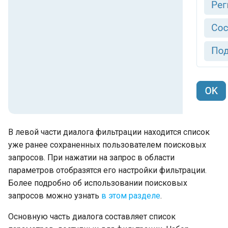
API для работы с
Установка второго экземпл
выгружаемым содержимым
Настройки электронной
TESSA на этом же сервере
Часто решаемые задачи
полей карточек
подписи
приложений
Создание контроллера веб-
Р7-Офис / OnlyOffice
Настройка production серве
сервиса на основе API TESS
Настройки сервера
Локальная установка без
База знаний
настройки IIS
Обработка фоновых операц
Установка платформы TESS
среде управления
Создание/Редактирование 
контейнерами Docker
оформления и настройка
В левой части диалога фильтрации находится список
фоновых изображений
Возможные проблемы
уже ранее сохраненных пользователем поисковых
Функциональные роли зада
запросов. При нажатии на запрос в области
параметров отобразятся его настройки фильтрации.
Подсистема ACL
Более подробно об использовании поисковых
запросов можно узнать
в этом разделе
.
Умные роли
Основную часть диалога составляет список
Работа со справочниками