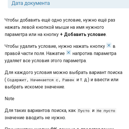
Консольная
административная утилита
tadmin
Чтобы добавить ещё одно условие, нужно ещё раз
нажать левой кнопкой мыши на имя нужного
Использование Hashicorp Va
для хранения логинов и
параметра или на кнопку
+ Добавить условие
.
паролей в строках
подключения
Чтобы удалить условие, нужно нажать кнопку
в
правой части поля. Нажатие
напротив параметра
Веб-сервис webbi
удаляет все условия этого параметра.
Мобильное приложение
Для каждого условия можно выбрать вариант поиска
(
,
,
и т. д.) и ввести или
Содержит
Начинается с
Равен
выбрать искомое значение.
Note
Для таких вариантов поиска, как
и
Пусто
Не пусто
значение вводить не нужно.