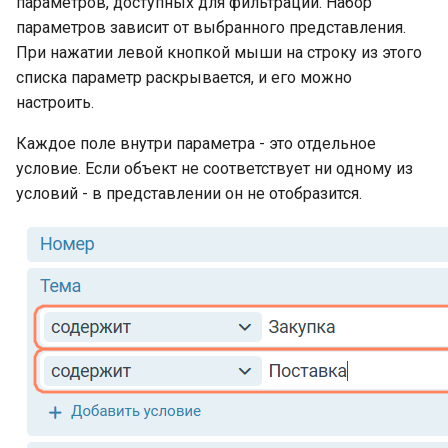
параметров, доступных для фильтрации. Набор
параметров зависит от выбранного представления.
Токены доступа
При нажатии левой кнопкой мыши на строку из этого
Особенности работы TESSA
списка параметр раскрывается, и его можно
режиме SaaS
настроить.
Описание пользовательског
Каждое поле внутри параметра - это отдельное
интерфейса и функций
рабочего места Tessa Admi
условие. Если объект не соответствует ни одному из
условий - в представлении он не отобразится.
Раздел "Схема"
Раздел "Представления"
Раздел "Карточки"
Раздел "Рабочие места"
Раздел "Локализация"
Секция DocumentCommonIn