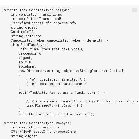
Установка второго экземпл
Работа с протоколами
private
Task
SendTaskTypeOneAsync
(
Настройки электронной
TESSA на этом же сервере
Часто решаемые задачи
совещаний
int
completionTransitionA
,
подписи
приложений
int
completionTransitionB
,
IWorkflowProcessInfo
processInfo
,
Типовой процесс исполнени
string
digest
,
Р7-Офис / OnlyOffice
Настройка production серве
задач
Guid
roleID
,
string
roleName
,
CancellationToken
cancellationToken
=
default
)
=>
Настройки сервера
Локальная установка без
Ознакомление с документо
this
.
SendTaskAsync
(
DefaultTaskTypes
.
TestTask1TypeID
,
настройки IIS
processInfo
,
Обработка фоновых операц
digest
,
Потоковый ввод документо
roleID
,
Установка платформы TESS
roleName
,
среде управления
Создание/Редактирование 
new
Dictionary
<
string
,
object
>
(
StringComparer
.
Ordinal
)
Поиск документов в типово
контейнерами Docker
оформления и настройка
{
решении
{
"A"
,
completionTransitionA
},
фоновых изображений
{
"B"
,
completionTransitionB
},
Возможные проблемы
},
Справочник контрагентов
modifyTaskActionAsync
:
async
(
task
,
token
)
=>
Функциональные роли зада
{
// Устанавливаем PlannedWorkingDays 0.5, что равно 4-ём ч
Отчёты
task
.
PlannedWorkingDays
=
0.5
;
Подсистема ACL
},
cancellationToken
:
cancellationToken
);
Диаграммы
Умные роли
private
Task
SendTaskTypeTwoAsync
(
int
completionTransition
,
Мобильное приложение
IWorkflowProcessInfo
processInfo
,
Работа со справочниками
string
digest
,