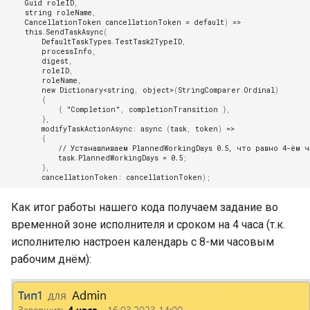
Guid
roleID
,
TESSA Assistant
string
roleName
,
Токены доступа
CancellationToken
cancellationToken
=
default
)
=>
this
.
SendTaskAsync
(
DefaultTaskTypes
.
TestTask2TypeID
,
Особенности работы TESSA
processInfo
,
режиме SaaS
digest
,
roleID
,
roleName
,
Описание пользовательског
new
Dictionary
<
string
,
object
>
(
StringComparer
.
Ordinal
)
{
интерфейса и функций
{
"Completion"
,
completionTransition
},
рабочего места Tessa Admi
},
modifyTaskActionAsync
:
async
(
task
,
token
)
=>
{
Раздел "Схема"
// Устанавливаем PlannedWorkingDays 0.5, что равно 4-ём ч
task
.
PlannedWorkingDays
=
0.5
;
},
Раздел "Представления"
cancellationToken
:
cancellationToken
);
Раздел "Карточки"
Как итог работы нашего кода получаем задание во
временной зоне исполнителя и сроком на 4 часа (т.к.
Раздел "Рабочие места"
исполнителю настроен календарь с 8-ми часовым
рабочим днём):
Раздел "Локализация"
Секция DocumentCommonIn