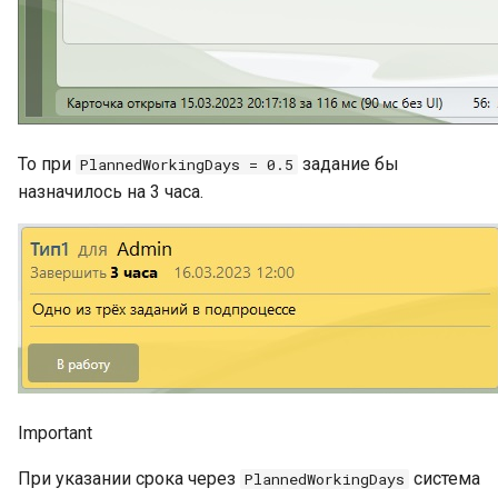
То при
задание бы
PlannedWorkingDays = 0.5
назначилось на 3 часа.
Important
При указании срока через
система
PlannedWorkingDays