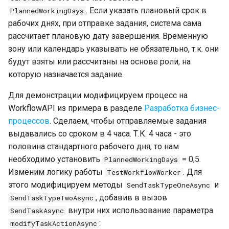
Завершение настройки
Создание файлов по шабло
g
Описание действий из группы
Пример 7. Протокол заседания
приложениями
Enterprise / OpenSUSE
. Если указать плановый срок в
PlannedWorkingDays
карточки
Дашборд
Версия 3.6 (06.06.2021)
"Маршруты"
Настройка почтовых
рабочих днях, при отправке задания, система сама
Работа с заданиями
s
уведомлений и мобильного
Настройки типового решени
Установка на ОС Альт Серве
Типовое решение
рассчитает плановую дату завершения. Временную
согласования
Темы
Обновление версий действий
Альт Рабочая станция
e
Работа с шаблонами
зону или календарь указывать не обязательно, т.к. они
Настройки процессов
Публикация приложений
Дополнительно
API скриптов
будут взяты или рассчитаны на основе роли, на
согласования
Обновление на новую сборк
a
Мобильное согласование и
платформы
которую назначается задание.
завершение задач
Инсталлятор Tessa Applicati
r
Playground
Примеры
Шаблоны файлов и
плейсхолдеры
Автоматизация скриптов
Для демонстрации модифицируем процесс на
c
Работа с обсуждениями
Настройки сервера
установки и обновления
Импорт процесса BPMN
WorkflowAPI из примера в разделе
Разработка бизнес-
Уведомления
h
процессов
. Сделаем, чтобы отправляемые задания
Фильтрация данных
Английский язык
Миграция базы данных
выдавались со сроком в 4 часа. Т.К. 4 часа - это
Виртуальные файлы
Настройка замещений
Расширенные настройки
Настройка Unix-сокетов и
половина стандартного рабочего дня, то нам
сервера
нескольких рабочих процес
Форматирование дат и чисе
необходимо установить
= 0,5.
PlannedWorkingDays
Описание типового решени
Изменим логику работы
. Для
TestWorkflowWorker
Поиск по сообщениям в
Запуск desktop-приложений
Маршруты документов
этого модифицируем методы
и
SendTaskTypeOneAsync
Обсуждениях
TESSA на Linux с
Регистрация документов
использованием Wine
типового решения
, добавив в вызов
SendTaskTypeTwoAsync
Потоковый ввод документо
Дополнительные настройки
внутри них использование параметра
SendTaskAsync
для web-клиента
Установка ассистента web-
Согласование документов
:
modifyTaskActionAsync
Распознавание текста в фа
клиента Deski