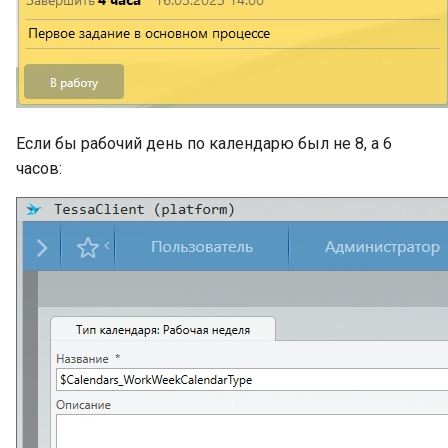
Консольная
административная утилита
tadmin
Использование Hashicorp Va
для хранения логинов и
паролей в строках
Если бы рабочий день по календарю был не 8, а 6
подключения
часов:
Веб-сервис webbi
Мобильное приложение