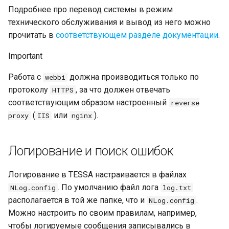
Подробнее про перевод системы в режим
Особенности работы
технического обслуживания и вывод из него можно
прочитать в
соответствующем разделе документации
.
Карточка настройки
временных зон
Important
Временные зоны в ролях
Работа с
должна производиться только по
webbi
Наследование временных
протоколу
, за что должен отвечать
HTTPS
зон
соответствующим образом настроенный
reverse
(
или
).
proxy
IIS
nginx
Работа с удаленными
карточками и файлами
Логирование и поиск ошибок
Работа с удаленными
карточками
Логирование в TESSA настраивается в файлах
Работа с удаленными
. По умолчанию файл лога
NLog.config
log.txt
файлами
располагается в той же папке, что и
.
NLog.config
Можно настроить по своим правилам, например,
Настройка файловых
хранилищ
чтобы логируемые сообщения записывались в