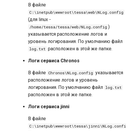
В файле
Обновление
кастомизированного
C:\inetpub\wwwroot\tessa\web\NLog.config
решения
(для linux -
)
/home/tessa/tessa/web/NLog.config
Экспорт конфигурации веб-
указывается расположение логов и
сервиса
уровень логирования. По умолчанию файл
Миграция базы данных и
расположен в этой же папке.
log.txt
файлов
Логи сервиса Chronos
Миграция базы данных
В файле
указывается
Chronos\NLog.config
Подготовка к миграции
расположение логов и уровень
логирования. По умолчанию файл
log.txt
Выполнение миграции
расположен в этой же папке.
Проверка работы системы на
Логи сервиса jinni
новой базе
В файле
Миграция файлов
C:\inetpub\wwwroot\tessa\jinni\NLog.confi