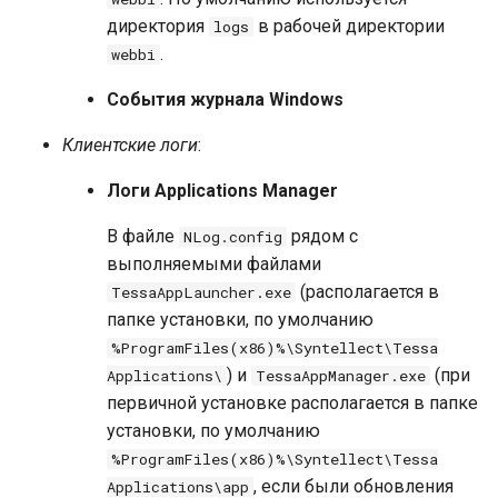
директория
в рабочей директории
logs
.
webbi
События журнала Windows
Клиентские логи
:
Логи Applications Manager
В файле
рядом с
NLog.config
выполняемыми файлами
(располагается в
TessaAppLauncher.exe
папке установки, по умолчанию
%ProgramFiles(x86)%\Syntellect\Tessa
) и
(при
Applications\
TessaAppManager.exe
первичной установке располагается в папке
установки, по умолчанию
%ProgramFiles(x86)%\Syntellect\Tessa
, если были обновления
Applications\app