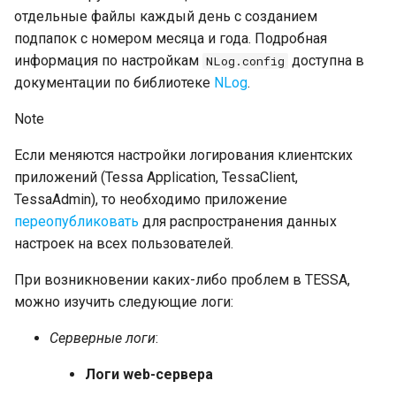
отдельные файлы каждый день с созданием
Настройки базы данных для
подпапок с номером месяца и года. Подробная
истории действий
информация по настройкам
доступна в
NLog.config
Кэш файлов
документации по библиотеке
NLog
.
Note
Лицензии и сессии
Если меняются настройки логирования клиентских
Карточка лицензии
приложений (Tessa Application, TessaClient,
Замена лицензии
TessaAdmin), то необходимо приложение
переопубликовать
для распространения данных
Управление сессиями
настроек на всех пользователей.
Обновление до новой сборки
При возникновении каких-либо проблем в TESSA,
платформы
можно изучить следующие логи:
Подготовка к обновлению
Серверные логи
:
Обновление типового
Логи web-сервера
решения