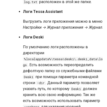
расположен в этой же папке.
log.txt
Логи Tessa Assistant
Выгрузить логи приложения можно в меню
Настройки → Журнал приложения → Журнал
.
Логи Deski
По умолчанию логи расположены в
директории
%localappdata%\tessa\deski\.deski_data\lo
. Есть возможность переопределить
gs
дефолтную папку со служебными файлами
при помощи параметра командной
Deski
строки
. Данный параметр позволяет
-dir
указать путь, по которому
должен
Deski
хранить всю свою информацию. Так же
есть возможность использовать параметр
для указания уровней
-verbose