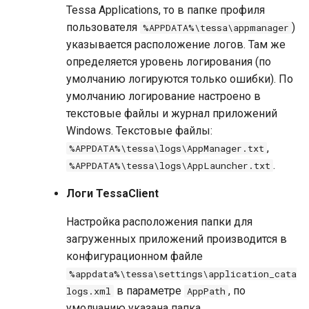
Tessa Applications, то в папке профиля
пользователя
)
%APPDATA%\tessa\appmanager
указывается расположение логов. Там же
определяется уровень логирования (по
умолчанию логируются только ошибки). По
умолчанию логирование настроено в
текстовые файлы и журнал приложений
Windows. Текстовые файлы:
,
%APPDATA%\tessa\logs\AppManager.txt
.
%APPDATA%\tessa\logs\AppLauncher.txt
Логи TessaClient
Настройка расположения папки для
загруженных приложений производится в
конфигурационном файле
%appdata%\tessa\settings\application_cata
в параметре
, по
logs.xml
AppPath
умолчанию указана папка