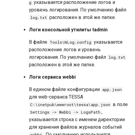
указывается расположение логов и
g
Обслуживание базы данных
уровень логирования. По умолчанию файл
Перестроение индексов
расположен в этой же папке.
log.txt
Статистика по таблицам
Логи консольной утилиты tadmin
В файле
указывается
Tools\NLog.config
расположение логов и уровень
логирования. По умолчанию файл
log.txt
расположен в этой же папке.
Логи сервиса webbi
В едином файле конфигурации
app.json
для web-сервиса TESSA
в поле
C:\inetpub\wwwroot\tessa\app.json
,
Settings -> Webbi -> LogsPath
указывается строка с именем директории
для хранения файлов журналов событий
. По умолчанию используется
webbi