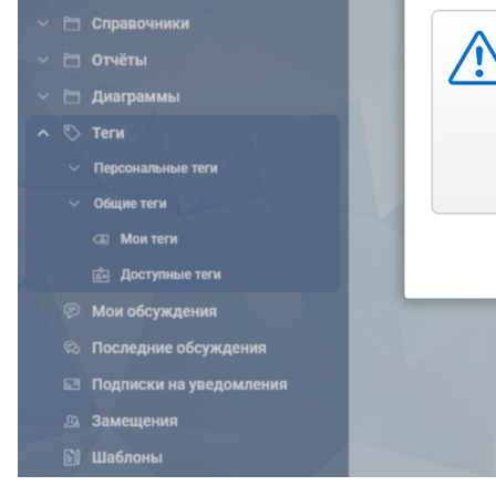
Карточка типа календаря
TESSA Assistant
Исключения типа
календаря
Карточка способа расчёта
календаря
Календари в карточках ролей
Календарь по умолчанию
Отображать оставшееся
время для задания в
астрономических днях
Наследование календарей
Временные зоны
Общие понятия