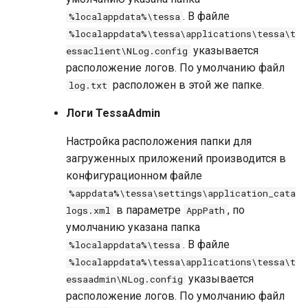
. В файле
%localappdata%\tessa
%localappdata%\tessa\applications\tessa\t
указывается
essaclient\NLog.config
расположение логов. По умолчанию файл
расположен в этой же папке.
log.txt
Логи TessaAdmin
Настройка расположения папки для
загруженных приложений производится в
конфигурационном файле
%appdata%\tessa\settings\application_cata
в параметре
, по
logs.xml
AppPath
умолчанию указана папка
. В файле
%localappdata%\tessa
%localappdata%\tessa\applications\tessa\t
указывается
essaadmin\NLog.config
расположение логов. По умолчанию файл